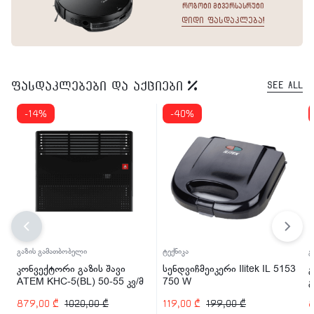
რობოტი მტვერსასრუტი
დიდი ფასდაკლება!
ფასდაკლებები და აქციები
See All
-14%
-40%
გაზის გამათბობელი
ტექნიკა
გ
კონვექტორი გაზის შავი
სენდვიჩმეიკერი Ilitek IL 5153
გ
ATEM KHC-5(BL) 50-55 კვ/მ
750 W
879,00
₾
1020,00
₾
119,00
₾
199,00
₾