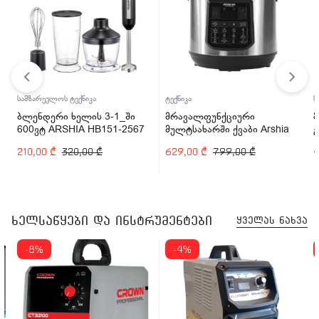
ტექნიკა
სამზარეულოს ტექნიკა
_ში
მრავალფუნქციური
მიკროტალღური ღუმელი
-2567
მულტსახარში ქვაბი Arshia
გრილი 900ვტ/1000ვტ 25
EP110-2498 1200 ვტ
ARSHIA MV145-2574
629,00
₾
799,00
₾
439,00
₾
470,00
₾
ხელსაწყები და ინსტრუმენტები
ყველას ნახვა
-4%
-26%