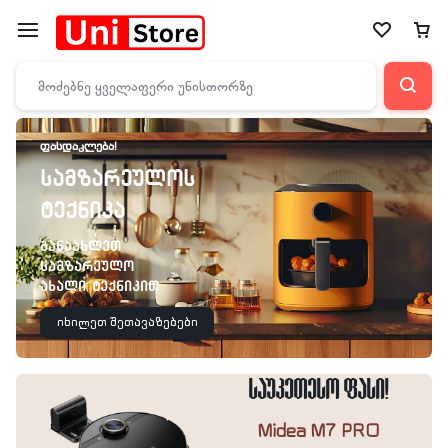
ᲤᲐᲡᲓᲐᲙᲚᲔᲑᲐ!
სამზარეულოს
ტექნიკა
განაახლეთ
სამზარეულო
ახალი ტექნიკით
იხილეთ შეთავაზებები
საუკეთესო ფასი!
Midea M7 PRO