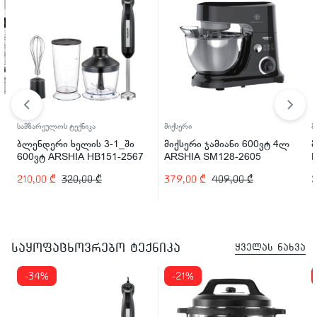
იქსერი
მიქსერი
ტექნიკა
იქსერი ჯამიანი 600ვტ 4ლ
მიქსერი სტაციონარული
სენდვ
ARSHIA SM128-2605
Franko FMX-1149 450W
GM78
379,00
₾
409,00
₾
227,00
₾
263,00
₾
139,0
საყოფაცხოვრებო ტექნიკა
ყველას ნახვა
-21%
-7%