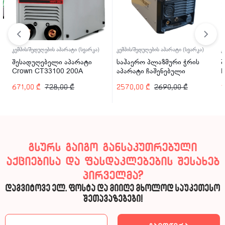
 აპარატი (სვარკა)
კემპის/შედუღების აპარატი (სვარკა)
კემპის/შედუღების აპარა
ლი აპარატი
საჰაერო პლაზმური ჭრის
შესადუღებელი ა
00 200A
აპარატი ჩაშენებული
Paton ECO-160-C
კომპრესორით Welder Kraft
8,00
₾
2570,00
₾
2690,00
₾
1227,00
₾
1650,
WDK-40CUT-C 40A
გსურს გაიგო განსაკუთრებული
აქციებისა და ფასდაკლებების შესახებ
პირველმა?
დაგვიტოვე ელ. ფოსტა და მიიღე მხოლოდ საუკეთესო
შეთავაზებები!