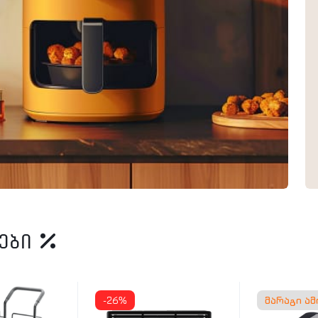
იები
-26%
მარაგი ა