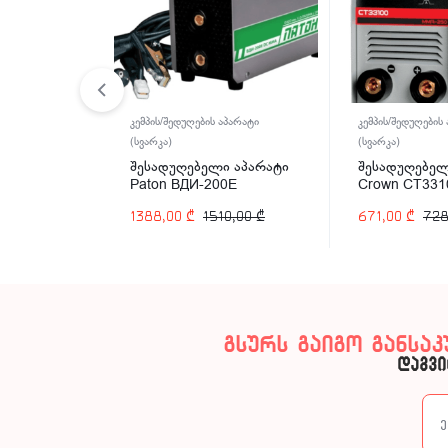
პარატი
კემპის/შედუღების აპარატი
კემპის/შედუღების
(სვარკა)
(სვარკა)
 აპარატი
შესადუღებელი აპარატი
შესადუღებელ
0E
Paton ВДИ-200E
Crown CT331
0,00
₾
1388,00
₾
1510,00
₾
671,00
₾
728
გსურს გაიგო განსა
დაგვი