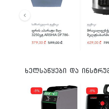
იკა
სამზარეულოს ტექნიკა
ტექნიკა
 4ლ
ფრის აპარატი 8ლ
მრავალფუნქ
A DF786-
3250ვტ ARSHIA DF786-
მულტსახარში
2485
Arshia EP110
,00
₾
379,00
₾
599,00
₾
629,00
₾
79
ვტ
ხელსაწყები და ინსტრუ
-8%
-8%