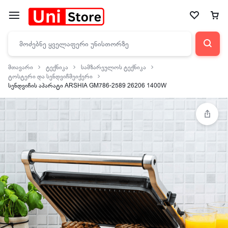
მთავარი
ტექნიკა
სამზარეულოს ტექნიკა
ტოსტერი და სენდვიჩმეიქერი
სენდვიჩის აპარატი ARSHIA GM786-2589 26206 1400W