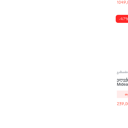
1049
-47
გამათბ
ელექ
Mide
თ
239,