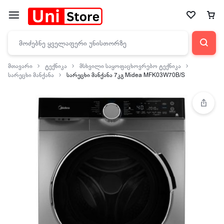
მთავარი
ტექნიკა
მსხვილი საყოფაცხოვრებო ტექნიკა
სარეცხი მანქანა
სარეცხი მანქანა 7კგ Midea MFK03W70B/S