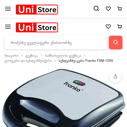
მთავარი
ტექნიკა
სამზარეულოს ტექნიკა
ტოსტერი და სენდვიჩმეიქერი
სენდვიჩმეიკერი Franko FSM-1095