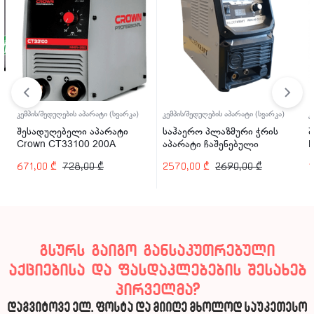
კემპის/შედუღების აპარატი (სვარკა)
კემპის/შედუღების აპარატი (სვარკა)
კ
შესადუღებელი აპარატი
საჰაერო პლაზმური ჭრის
შ
Crown CT33100 200A
აპარატი ჩაშენებული
P
კომპრესორით Welder Kraft
671,00
₾
728,00
₾
2570,00
₾
2690,00
₾
1
WDK-40CUT-C 40A
გსურს გაიგო განსაკუთრებული
აქციებისა და ფასდაკლებების შესახებ
პირველმა?
დაგვიტოვე ელ. ფოსტა და მიიღე მხოლოდ საუკეთესო