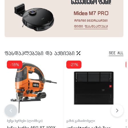
საუკეთესო ფასი!
Midea M7 PRO
რობოტი მტვერსასრუტი
დიდი ფასდაკლება!
ფასდაკლებები და აქციები
See All
-18%
-21%
ბეწვა ხერხები (ლობზიკი)
გაზის გამათბობელი
მ
ბეწვა ხერხი AEG ST 100X
კონვექტორი გაზის შავი
მ