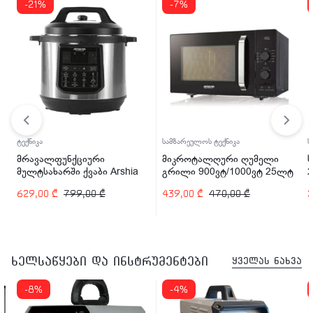
-21%
-7%
ტექნიკა
სამზარეულოს ტექნიკა
ს
მრავალფუნქციური
მიკროტალღური ღუმელი
მულტსახარში ქვაბი Arshia
გრილი 900ვტ/1000ვტ 25ლტ
2
EP110-2498 1200 ვტ
ARSHIA MV145-2574
629,00
₾
799,00
₾
439,00
₾
470,00
₾
ხელსაწყები და ინსტრუმენტები
ყველას ნახვა
-8%
-4%