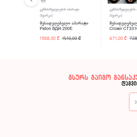
პარატი
კემპის/შედუღების აპარატი
კემპის/შედუღების
(სვარკა)
(სვარკა)
 აპარატი
შესადუღებელი აპარატი
შესადუღებელ
0E
Paton ВДИ-200E
Crown CT331
0,00
₾
1388,00
₾
1510,00
₾
671,00
₾
728
გსურს გაიგო განსა
დაგვი