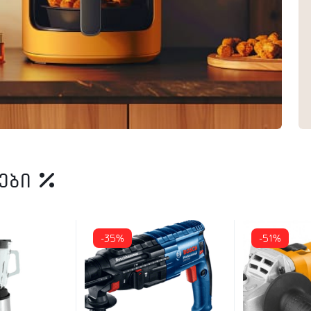
იები
-35%
-51%