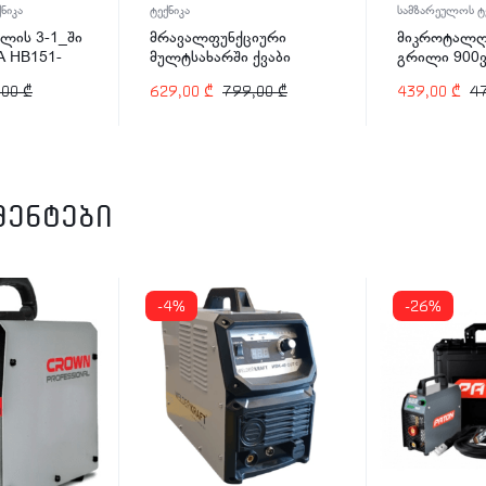
ნიკა
ტექნიკა
სამზარეულოს ტე
ლის 3-1_ში
მრავალფუნქციური
მიკროტალღ
A HB151-
მულტსახარში ქვაბი
გრილი 900ვ
Arshia EP110-2498 1200
25ლტ ARSH
,00
₾
629,00
₾
799,00
₾
439,00
₾
4
ვტ
2574
მენტები
-4%
-26%