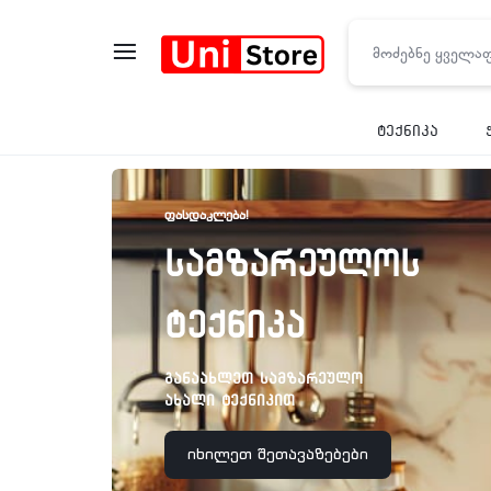
UNISTO
ტექნიკა
ᲤᲐᲡᲓᲐᲙᲚᲔᲑᲐ!
სამზარეულოს
ტექნიკა
განაახლეთ სამზარეულო
ახალი ტექნიკით
იხილეთ შეთავაზებები