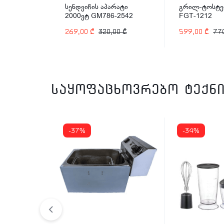
ის აპარატი
გრილ-ტოსტერი Franko
აერო 
GM786-2542
FGT-1212
₾
320,00
₾
599,00
₾
770,00
₾
439,0
საყოფაცხოვრებო ტექნი
-37%
-34%