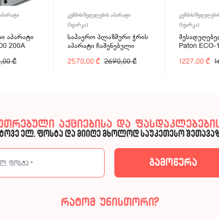
 აპარატი
კემპის/შედუღების აპარატი
კემპის/შედუღები
(სვარკა)
(სვარკა)
ი აპარატი
საჰაერო პლაზმური ჭრის
შესადუღებე
00 200A
აპარატი ჩაშენებული
Paton ECO-
კომპრესორით Welder
,00
₾
2570,00
₾
2690,00
₾
1227,00
₾
1
Kraft WDK-40CUT-C 40A
კუთრებული აქციებისა და ფასდაკლებების
ტოვე ელ. ფოსტა და მიიღე მხოლოდ საუკეთესო შეთავაზ
რატომ უნისთორი?