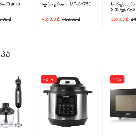
გრილი MF-CY75C
ხორცსაკეპი ელექტრო
სარძე
2200ვტ ARSHIA MG612-
თავსა
2139
CO135
0
₾
750,00
₾
239,00
₾
349,00
₾
149,0
კა
-21%
-7%