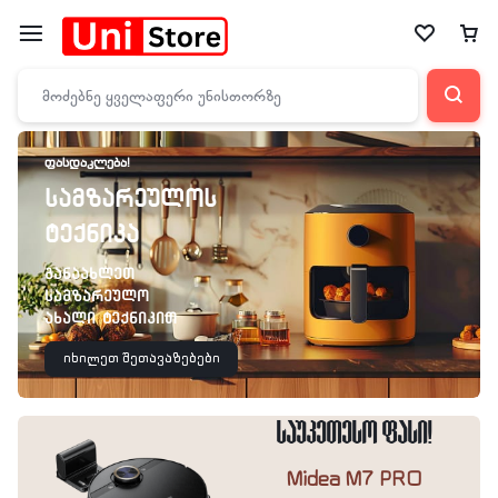
ᲤᲐᲡᲓᲐᲙᲚᲔᲑᲐ!
სამზარეულოს
ტექნიკა
განაახლეთ
სამზარეულო
ახალი ტექნიკით
იხილეთ შეთავაზებები
საუკეთესო ფასი!
Midea M7 PRO