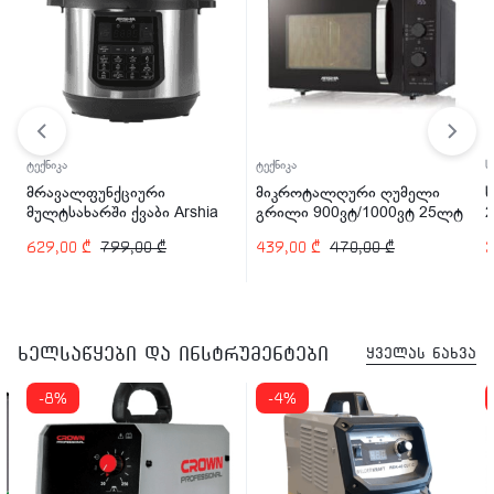
ტექნიკა
ტექნიკა
ს
მრავალფუნქციური
მიკროტალღური ღუმელი
მულტსახარში ქვაბი Arshia
გრილი 900ვტ/1000ვტ 25ლტ
2
EP110-2498 1200 ვტ
ARSHIA MV145-2574
629,00
₾
799,00
₾
439,00
₾
470,00
₾
ხელსაწყები და ინსტრუმენტები
ყველას ნახვა
-8%
-4%