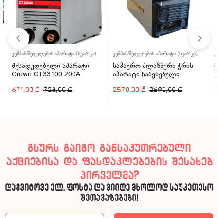
კემპის/შედუღების აპარატი (სვარკა)
კემპის/შედუღების აპარატი (სვარკა)
კ
შესადუღებელი აპარატი
საჰაერო პლაზმური ჭრის
შ
Crown CT33100 200A
აპარატი ჩაშენებული
P
კომპრესორით Welder Kraft
671,00
₾
728,00
₾
2570,00
₾
2690,00
₾
1
WDK-40CUT-C 40A
გსურს გაიგო განსაკუთრებული
აქციებისა და ფასდაკლებების შესახებ
პირველმა?
დაგვიტოვე ელ. ფოსტა და მიიღე მხოლოდ საუკეთესო
შეთავაზებები!