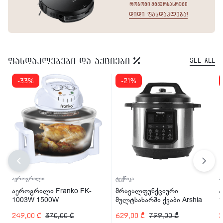
რობოტი მტვერსასრუტი
დიდი ფასდაკლება!
ფასდაკლებები და აქციები
See All
-33%
-21%
აეროგრილი
ტექნიკა
ა
აეროგრილი Franko FK-
მრავალფუნქციური
ა
1003W 1500W
მულტსახარში ქვაბი Arshia
EP110-2498 1200 ვტ
249,00
₾
370,00
₾
629,00
₾
799,00
₾