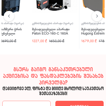
კემპის/შედუღების აპარატი (სვარკა)
კემპის/შედუღების აპარატი (სვარკა)
კ
შესადუღებელი აპარატი
შესადუღებელი აპარატი
შ
Paton ECO-160-C 160A
Hugong Extremig 160W III
H
160A
1227,00
₾
1650,00
₾
1679,00
₾
1789,00
₾
გსურს გაიგო განსაკუთრებული
აქციებისა და ფასდაკლებების შესახებ
პირველმა?
დაგვიტოვე ელ. ფოსტა და მიიღე მხოლოდ საუკეთესო
შეთავაზებები!