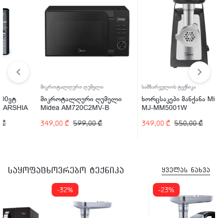
მიკროტალღური ღუმელი
სამზარეულოს ტექნიკა
ქ
მიკროტალღური ღუმელი
ხორცსაკეპი მანქანა Midea
ქ
Midea AM720C2MV-B
MJ-MM5001W
349,00
₾
599,00
₾
349,00
₾
550,00
₾
2
საყოფაცხოვრებო ტექნიკა
ყველას ნახვა
-32%
-23%