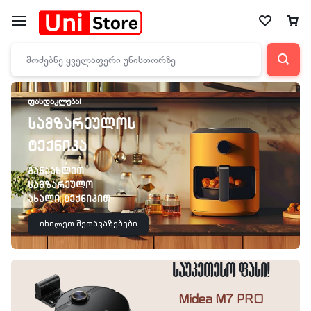
ᲤᲐᲡᲓᲐᲙᲚᲔᲑᲐ!
სამზარეულოს
ტექნიკა
განაახლეთ
სამზარეულო
ახალი ტექნიკით
იხილეთ შეთავაზებები
საუკეთესო ფასი!
Midea M7 PRO