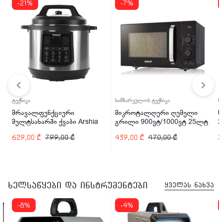
-21%
-7%
ტექნიკა
სამზარეულოს ტექნიკა
ს
მრავალფუნქციური
მიკროტალღური ღუმელი
მულტსახარში ქვაბი Arshia
გრილი 900ვტ/1000ვტ 25ლტ
2
EP110-2498 1200 ვტ
ARSHIA MV145-2574
629,00
₾
799,00
₾
439,00
₾
470,00
₾
ხელსაწყები და ინსტრუმენტები
ყველას ნახვა
-8%
-4%