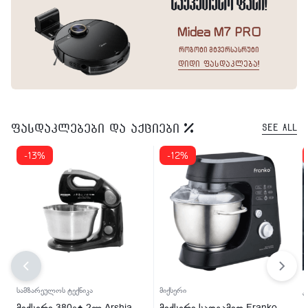
საუკეთესო ფასი!
Midea M7 PRO
რობოტი მტვერსასრუტი
დიდი ფასდაკლება!
ფასდაკლებები და აქციები
See All
-13%
-12%
სამზარეულოს ტექნიკა
მიქსერი
კ
მიქსერი 380ვტ 2ლ Arshia
მიქსერი სადგამით Franko
კ