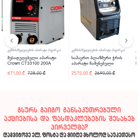
კემპის/შედუღების აპარატი (სვარკა)
კემპის/შედუღების აპარატი (სვარკა)
კ
შესადუღებელი აპარატი
საჰაერო პლაზმური ჭრის
შ
Crown CT33100 200A
აპარატი ჩაშენებული
P
კომპრესორით Welder Kraft
671,00
₾
728,00
₾
2570,00
₾
2690,00
₾
1
WDK-40CUT-C 40A
გსურს გაიგო განსაკუთრებული
აქციებისა და ფასდაკლებების შესახებ
პირველმა?
დაგვიტოვე ელ. ფოსტა და მიიღე მხოლოდ საუკეთესო