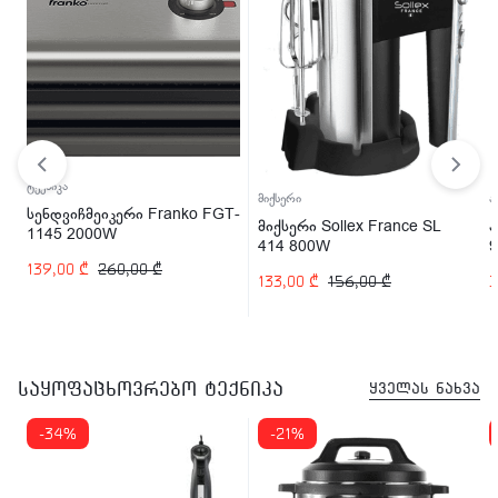
ტექნიკა
მიქსერი
ა
სენდვიჩმეიკერი Franko FGT-
მიქსერი Sollex France SL
1145 2000W
414 800W
9
139,00
₾
260,00
₾
133,00
₾
156,00
₾
საყოფაცხოვრებო ტექნიკა
ყველას ნახვა
-34%
-21%