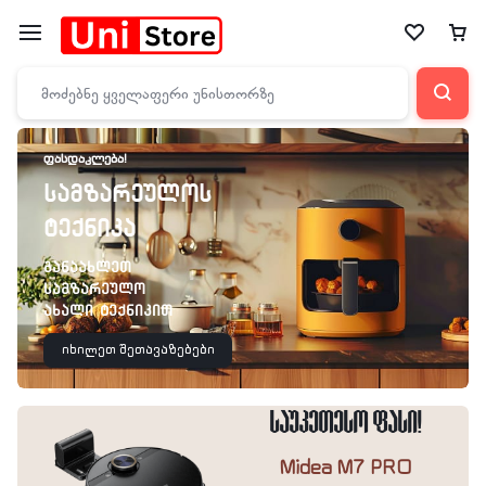
ᲤᲐᲡᲓᲐᲙᲚᲔᲑᲐ!
სამზარეულოს
ტექნიკა
განაახლეთ
სამზარეულო
ახალი ტექნიკით
იხილეთ შეთავაზებები
საუკეთესო ფასი!
Midea M7 PRO