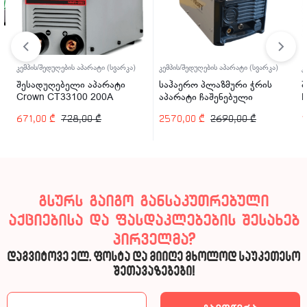
კემპის/შედუღების აპარატი (სვარკა)
კემპის/შედუღების აპარატი (სვარკა)
კ
შესადუღებელი აპარატი
საჰაერო პლაზმური ჭრის
შ
Crown CT33100 200A
აპარატი ჩაშენებული
P
კომპრესორით Welder Kraft
671,00
₾
728,00
₾
2570,00
₾
2690,00
₾
1
WDK-40CUT-C 40A
გსურს გაიგო განსაკუთრებული
აქციებისა და ფასდაკლებების შესახებ
პირველმა?
დაგვიტოვე ელ. ფოსტა და მიიღე მხოლოდ საუკეთესო
შეთავაზებები!