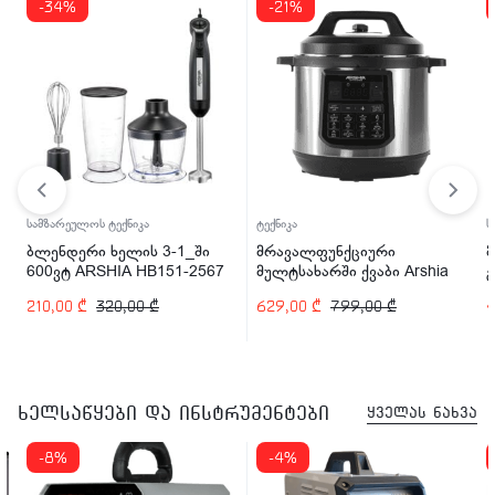
-34%
-21%
სამზარეულოს ტექნიკა
ტექნიკა
ს
ბლენდერი ხელის 3-1_ში
მრავალფუნქციური
600ვტ ARSHIA HB151-2567
მულტსახარში ქვაბი Arshia
EP110-2498 1200 ვტ
210,00
₾
320,00
₾
629,00
₾
799,00
₾
ხელსაწყები და ინსტრუმენტები
ყველას ნახვა
-8%
-4%