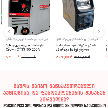
კემპის/შედუღების აპარატი (სვარკა)
კემპის/შედუღების აპარატი (სვარკა)
კ
შესადუღებელი აპარატი
საჰაერო პლაზმური ჭრის
შ
Crown CT33100 200A
აპარატი ჩაშენებული
P
კომპრესორით Welder Kraft
671,00
₾
728,00
₾
2570,00
₾
2690,00
₾
1
WDK-40CUT-C 40A
გსურს გაიგო განსაკუთრებული
აქციებისა და ფასდაკლებების შესახებ
პირველმა?
დაგვიტოვე ელ. ფოსტა და მიიღე მხოლოდ საუკეთესო