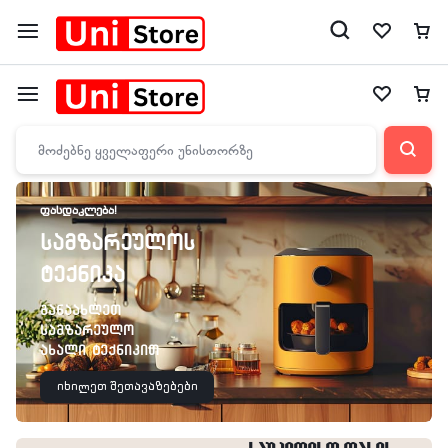
ᲤᲐᲡᲓᲐᲙᲚᲔᲑᲐ!
სამზარეულოს
ტექნიკა
განაახლეთ
სამზარეულო
ახალი ტექნიკით
იხილეთ შეთავაზებები