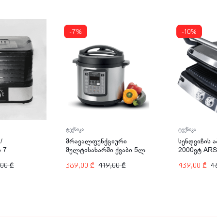
-7%
-10%
ტექნიკა
ტექნიკა
/
მრავალფუნქციური
სენდვიჩის 
 7
მულტისახარში ქვაბი 5ლ
2000ვტ ARS
245ვტ
1000ვტ ARSHIA EP118-
2882
,00
₾
389,00
₾
419,00
₾
439,00
₾
4
-2830
2372