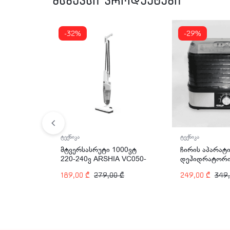
მსგავსი პროდუქტები
-32%
-29%
ტექნიკა
ტექნიკა
ჩირის აპარატი
მტვერსასრუტი 1000ვტ
დეჰიდრატორი
220-240ვ ARSHIA VC050-
სართულიანი 
3196
249,00
₾
349
189,00
₾
279,00
₾
ARSHIA FD110