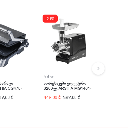
-21%
ტექნიკა
ტექნიკა
აპარატი
ხორცსაკეპი ელექტრო
ბლენდერ
HIA CG478-
3200ვტ ARSHIA MG1401-
ARSHIA 
2138
89,00
₾
449,00
₾
569,00
₾
209,00
₾