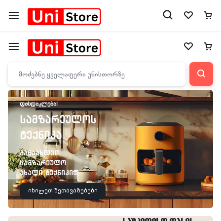
ᲤᲐᲡᲓᲐᲙᲚᲔᲑᲐ!
სამზარეულოს
ტექნიკა
განაახლეთ
სამზარეულო
ახალი ტექნიკით
იხილეთ შეთავაზებები