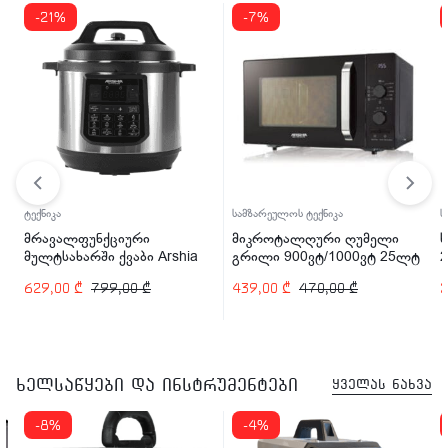
-21%
-7%
ტექნიკა
სამზარეულოს ტექნიკა
ს
მრავალფუნქციური
მიკროტალღური ღუმელი
მულტსახარში ქვაბი Arshia
გრილი 900ვტ/1000ვტ 25ლტ
2
EP110-2498 1200 ვტ
ARSHIA MV145-2574
629,00
₾
799,00
₾
439,00
₾
470,00
₾
ხელსაწყები და ინსტრუმენტები
ყველას ნახვა
-8%
-4%