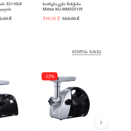
ის 32×16სმ
ხორცსაკეპი მანქანა
გრილ-ტოსტ
ეტალის
Midea MJ-MM5001W
FGT-1212
 ARSHIA
5,00
₾
349,00
₾
550,00
₾
599,00
₾
ყველას ნახვა
-23%
-34%