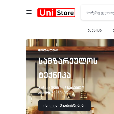
UNISTO
ტექნიკა
ᲤᲐᲡᲓᲐᲙᲚᲔᲑᲐ!
სამზარეულოს
ტექნიკა
განაახლეთ სამზარეულო
ახალი ტექნიკით
იხილეთ შეთავაზებები