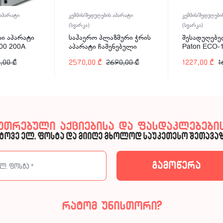
 აპარატი
კემპის/შედუღების აპარატი
კემპის/შედუღები
(სვარკა)
(სვარკა)
ი აპარატი
საჰაერო პლაზმური ჭრის
შესადუღებე
00 200A
აპარატი ჩაშენებული
Paton ECO-
კომპრესორით Welder
,00
₾
2570,00
₾
2690,00
₾
1227,00
₾
1
Kraft WDK-40CUT-C 40A
კუთრებული აქციებისა და ფასდაკლებების
ტოვე ელ. ფოსტა და მიიღე მხოლოდ საუკეთესო შეთავაზ
რატომ უნისთორი?