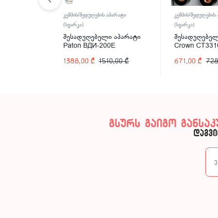
პარატი
კემპის/შედუღების აპარატი
კემპის/შედუღების
(სვარკა)
(სვარკა)
 აპარატი
შესადუღებელი აპარატი
შესადუღებელ
0E
Paton ВДИ-200E
Crown CT331
0,00
₾
1388,00
₾
1510,00
₾
671,00
₾
728
გსურს გაიგო განსა
დაგვი