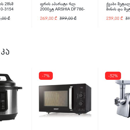
ის 28სმ
ფრის აპარატი 4ლ
ქვაბი მეტალ
0-3154
2000ვტ ARSHIA DF786-
მინის და მ
2484
თავსახურით
7,00
₾
269,00
₾
399,00
₾
239,00
₾
31
SS478-3083
კა
-7%
-32%