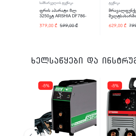
იკა
სამზარეულოს ტექნიკა
ტექნიკა
 4ლ
ფრის აპარატი 8ლ
მრავალფუნქ
A DF786-
3250ვტ ARSHIA DF786-
მულტსახარში
2485
Arshia EP110
,00
₾
379,00
₾
599,00
₾
629,00
₾
79
ვტ
ხელსაწყები და ინსტრუ
-8%
-8%