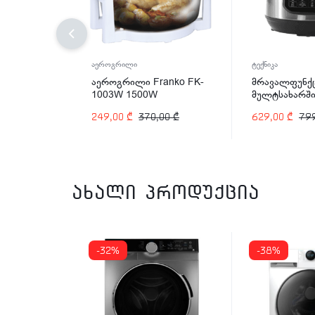
აეროგრილი
ტექნიკა
აეროგრილი Franko FK-
მრავალფუნქ
1003W 1500W
მულტსახარში
Arshia EP110
249,00
₾
370,00
₾
629,00
₾
79
ვტ
ახალი პროდუქცია
-32%
-38%