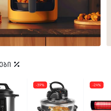
იები
-39%
-24%