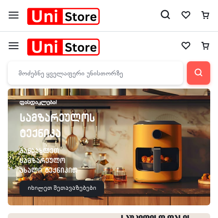
ᲤᲐᲡᲓᲐᲙᲚᲔᲑᲐ!
სამზარეულოს
ტექნიკა
განაახლეთ
სამზარეულო
ახალი ტექნიკით
იხილეთ შეთავაზებები