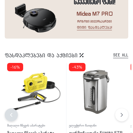
საუკეთესო ფასი!
Midea M7 PRO
რობოტი მტვერსასრუტი
დიდი ფასდაკლება!
ფასდაკლებები და აქციები
See All
-16%
-43%
მაღალი წნევის აპარატები
ელექტრო ჩაიდანი
ქ
მაღალი წნევის აპარატი
თერმოჩაიდანი Franko FTP-
ქ