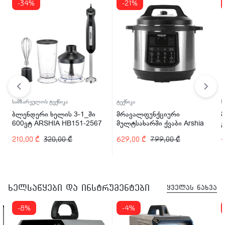
-34%
-21%
სამზარეულოს ტექნიკა
ტექნიკა
ს
ბლენდერი ხელის 3-1_ში
მრავალფუნქციური
600ვტ ARSHIA HB151-2567
მულტსახარში ქვაბი Arshia
EP110-2498 1200 ვტ
210,00
₾
320,00
₾
629,00
₾
799,00
₾
ხელსაწყები და ინსტრუმენტები
ყველას ნახვა
-8%
-4%