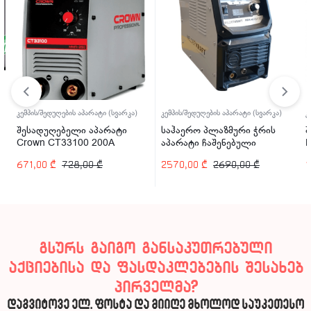
კემპის/შედუღების აპარატი (სვარკა)
კემპის/შედუღების აპარატი (სვარკა)
კ
შესადუღებელი აპარატი
საჰაერო პლაზმური ჭრის
შ
Crown CT33100 200A
აპარატი ჩაშენებული
P
კომპრესორით Welder Kraft
671,00
₾
728,00
₾
2570,00
₾
2690,00
₾
1
WDK-40CUT-C 40A
გსურს გაიგო განსაკუთრებული
აქციებისა და ფასდაკლებების შესახებ
პირველმა?
დაგვიტოვე ელ. ფოსტა და მიიღე მხოლოდ საუკეთესო