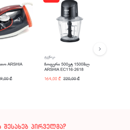
ტექნიკა
ტექნიკა
თო ARSHIA
ჩოფერი 500ვტ 1500მლ
ჩაიდანი
ARSHIA EC116-2618
1700მლ 
2392
99,00
₾
164,00
₾
220,00
₾
175,00
₾
 შესახებ პირველმა?