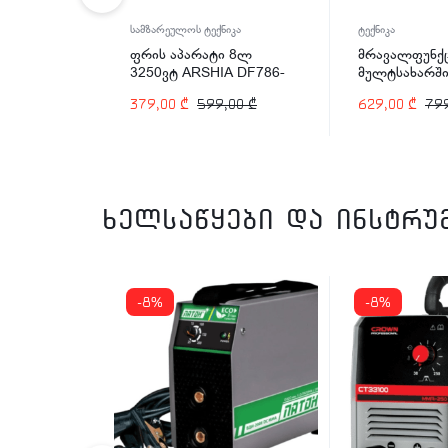
იკა
სამზარეულოს ტექნიკა
ტექნიკა
 4ლ
ფრის აპარატი 8ლ
მრავალფუნქ
A DF786-
3250ვტ ARSHIA DF786-
მულტსახარში
2485
Arshia EP110
,00
₾
379,00
₾
599,00
₾
629,00
₾
79
ვტ
ხელსაწყები და ინსტრუ
-8%
-8%