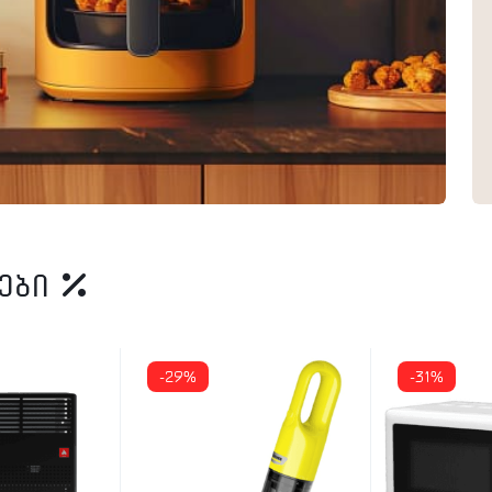
იები
-29%
-31%