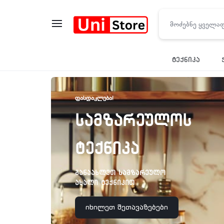
UNISTO
ტექნიკა
ᲤᲐᲡᲓᲐᲙᲚᲔᲑᲐ!
სამზარეულოს
ტექნიკა
განაახლეთ სამზარეულო
ახალი ტექნიკით
იხილეთ შეთავაზებები