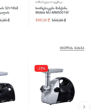
სამზარეულოს ტექნიკა
ტექნიკა
ის 32×16სმ
ხორცსაკეპი მანქანა
გრილ-ტოსტ
ეტალის
Midea MJ-MM5001W
FGT-1212
 ARSHIA
5,00
₾
349,00
₾
550,00
₾
599,00
₾
ყველას ნახვა
-23%
-34%