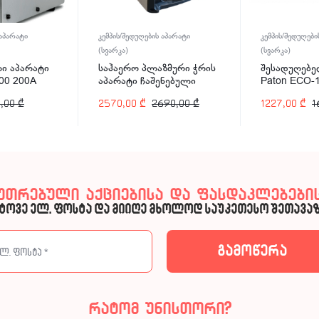
 აპარატი
კემპის/შედუღების აპარატი
კემპის/შედუღები
(სვარკა)
(სვარკა)
ი აპარატი
საჰაერო პლაზმური ჭრის
შესადუღებე
00 200A
აპარატი ჩაშენებული
Paton ECO-
კომპრესორით Welder
,00
₾
2570,00
₾
2690,00
₾
1227,00
₾
1
Kraft WDK-40CUT-C 40A
კუთრებული აქციებისა და ფასდაკლებების
ტოვე ელ. ფოსტა და მიიღე მხოლოდ საუკეთესო შეთავაზ
რატომ უნისთორი?