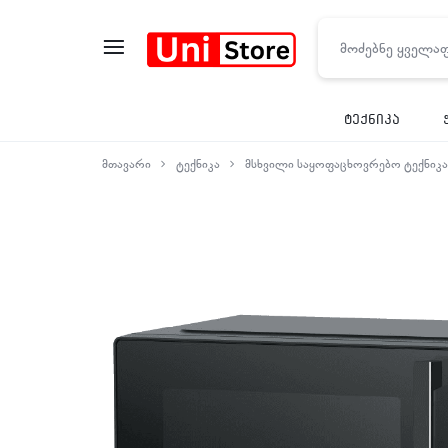
UNISTORE
ტექნიკა
მთავარი
ტექნიკა
მსხვილი საყოფაცხოვრებო ტექნიკა