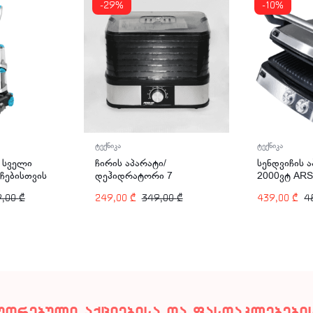
-29%
-10%
ტექნიკა
ტექნიკა
ჩირის აპარატი/
 სველი
სენდვიჩის 
დეჰიდრატორი 7
ჩებისთვის
2000ვტ ARS
სართულიანი 245ვტ
8-2887
2882
249,00
₾
349,00
₾
9,00
₾
439,00
₾
4
ARSHIA FD110-2830