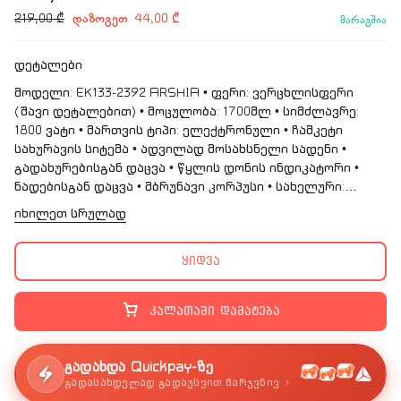
დაზოგეთ
219,00
₾
44,00
₾
მარაგშია
დეტალები
მოდელი: EK133-2392 ARSHIA • ფერი: ვერცხლისფერი
(შავი დეტალებით) • მოცულობა: 1700მლ • სიმძლავრე:
1800 ვატი • მართვის ტიპი: ელექტრონული • ჩამკეტი
სახურავის სიტემა • ადვილად მოსახსნელი სადენი •
გადახურებისგან დაცვა • წყლის დონის ინდიკატორი •
ნადებისგან დაცვა • მბრუნავი კორპუსი • სახელური:
სიცხეგამძლე და დამწვრობის საწინააღმდეგო
იხილეთ სრულად
ორფენიანი სტრუქტურა • მასალა: უჟანგავი ფოლადი/
პლასტმასი • ძაბვა: 220-240 ვოლტი • სიხშირე: 50/60Hz •
ყიდვა
ელექტროსადენის სიგრძე: 1 მ-მდე • გარანტია: 24 თვე
კალათაში დამატება
გადახდა Quickpay-ზე
›
გადასახდელად გადაუსვით მარჯვნივ