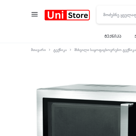
UNISTORE
ტექნიკა
მთავარი
ტექნიკა
მსხვილი საყოფაცხოვრებო ტექნიკა