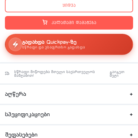
ყიდვა
კალათაში დამატება
გადახდა Quickpay-ზე
სწრაფი და უსაფრთხო გადახდა
სწრაფი მიწოდება მთელი საქართველოს
გაიგეთ
მაშტაბით!
მეტი
აღწერა
სპეციფიკაციები
შეფასებები