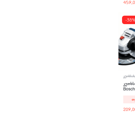
459,
-38
კუთხსახ
კუთხს
Bosc
თ
209,