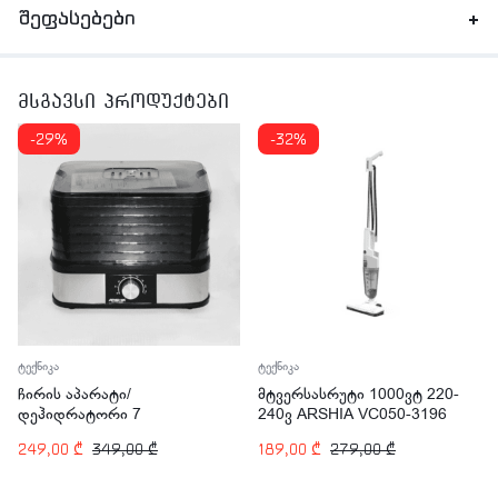
შეფასებები
მსგავსი პროდუქტები
-29%
-32%
ტექნიკა
ტექნიკა
ჩირის აპარატი/
მტვერსასრუტი 1000ვტ 220-
დეჰიდრატორი 7
240ვ ARSHIA VC050-3196
სართულიანი 245ვტ ARSHIA
249,00
₾
349,00
₾
189,00
₾
279,00
₾
FD110-2830