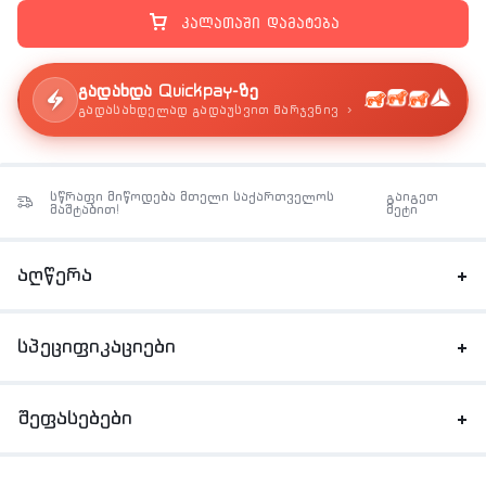
კალათაში დამატება
გადახდა Quickpay-ზე
›
გადასახდელად გადაუსვით მარჯვნივ
სწრაფი მიწოდება მთელი საქართველოს
გაიგეთ
მაშტაბით!
მეტი
აღწერა
სპეციფიკაციები
შეფასებები