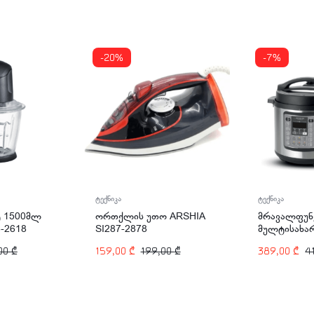
-20%
-7%
ტექნიკა
ტექნიკა
ტ 1500მლ
ორთქლის უთო ARSHIA
მრავალფუნ
-2618
SI287-2878
მულტისახარ
1000ვტ ARS
00
₾
159,00
₾
199,00
₾
389,00
₾
4
2372